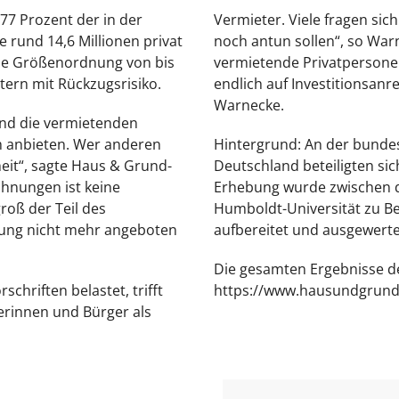
77 Prozent der in der
Vermieter. Viele fragen si
 rund 14,6 Millionen privat
noch antun sollen“, so Wa
ine Größenordnung von bis
vermietende Privatpersonen
ern mit Rückzugsrisiko.
endlich auf Investitionsanr
Warnecke.
ind die vermietenden
m anbieten. Wer anderen
Hintergrund: An der bunde
eit“, sagte Haus & Grund-
Deutschland beteiligten sic
ohnungen ist keine
Erhebung wurde zwischen d
groß der Teil des
Humboldt-Universität zu Be
rung nicht mehr angeboten
aufbereitet und ausgewerte
Die gesamten Ergebnisse de
hriften belastet, trifft
https://www.hausundgrund
rinnen und Bürger als