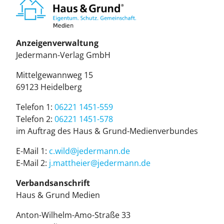
Anzeigenverwaltung
Je­der­mann-Ver­lag GmbH
Mit­tel­ge­wann­weg 15
69123 Hei­del­berg
Telefon 1:
06221 1451-559
Telefon 2:
06221 1451-578
im Auf­trag des Haus & Grund-Me­di­en­ver­bun­des
E-Mail 1:
c.wild@je­der­mann.de
E-Mail 2:
j.mattheier@jedermann.de
Verbandsanschrift
Haus & Grund Medien
Anton-Wilhelm-Amo-Straße 33