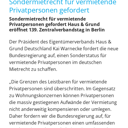
Sondermietrecht für vermietende
H&G Medien
Privatpersonen gefordert
Sondermietrecht für vermietende
Themenplan
Privatpersonen gefordert Haus & Grund
eröffnet 139. Zentralverbandstag in Berlin
Bundesweite Belegung
Der Präsident des Eigentümerverbands Haus &
Grund Deutschland Kai Warnecke fordert die neue
Bundesregierung auf, einen Sonderstatus für
Preisliste
vermietende Privatpersonen im deutschen
Mietrecht zu schaffen.
Anzeigen
„Die Grenzen des Leistbaren für vermietende
Privatpersonen sind überschritten. Im Gegensatz
Downloads
zu Wohnungskonzernen können Privatpersonen
die massiv gestiegenen Aufwände der Vermietung
nicht anderweitig kompensieren oder umlegen.
Kontakt
Daher fordern wir die Bundesregierung auf, für
vermietende Privatpersonen einen umfassenden