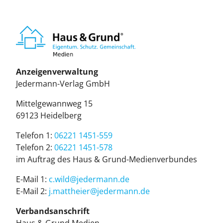
Anzeigenverwaltung
Je­der­mann-Ver­lag GmbH
Mit­tel­ge­wann­weg 15
69123 Hei­del­berg
Telefon 1:
06221 1451-559
Telefon 2:
06221 1451-578
im Auf­trag des Haus & Grund-Me­di­en­ver­bun­des
E-Mail 1:
c.wild@je­der­mann.de
E-Mail 2:
j.mattheier@jedermann.de
Verbandsanschrift