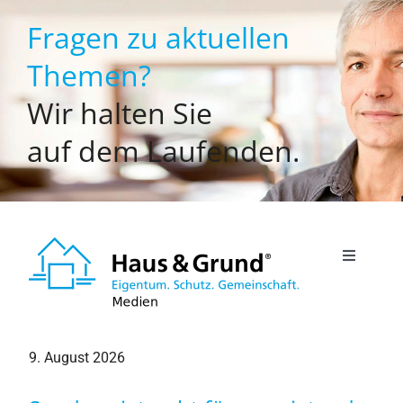
Zum
Fragen zu aktuellen
Inhalt
springen
Themen?
Wir halten Sie
auf dem Laufenden.
Toggle
Navigati
Willkommen
9. August 2026