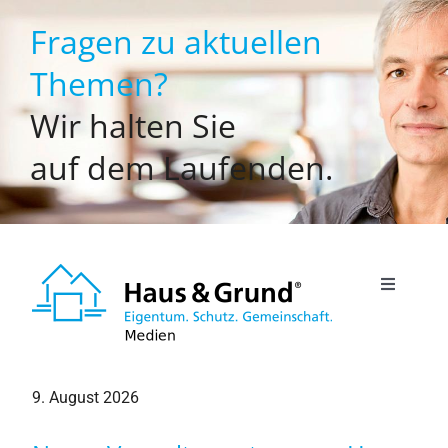
Zum
Fragen zu aktuellen
Inhalt
springen
Themen?
Wir halten Sie
auf dem Laufenden.
Toggle
Navigati
Willkommen
9. August 2026