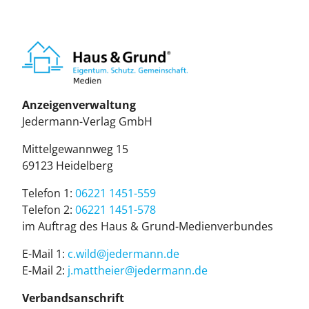
Anzeigenverwaltung
Je­der­mann-Ver­lag GmbH
Mit­tel­ge­wann­weg 15
69123 Hei­del­berg
Telefon 1:
06221 1451-559
Telefon 2:
06221 1451-578
im Auf­trag des Haus & Grund-Me­di­en­ver­bun­des
E-Mail 1:
c.wild@je­der­mann.de
E-Mail 2:
j.mattheier@jedermann.de
Verbandsanschrift