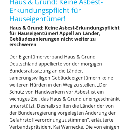
Haus & Grund: Keine Asbest-
H&G Medien
Erkundungspflicht für
Hauseigentümer!
Themenplan
Haus & Grund: Keine Asbest-Erkundungspflicht
für Hauseigentümer! Appell an Länder,
Gebäudesanierungen nicht weiter zu
Bundesweite Belegung
erschweren
Der Eigentümerverband Haus & Grund
Preisliste
Deutschland appellierte vor der morgigen
Bundesratssitzung an die Länder,
sanierungswilligen Gebäudeeigentümern keine
Anzeigen
weiteren Hürden in den Weg zu stellen. „Der
Schutz von Handwerkern vor Asbest ist ein
Downloads
wichtiges Ziel, das Haus & Grund uneingeschränkt
unterstützt. Deshalb sollten die Länder der von
der Bundesregierung vorgelegten Änderung der
Kontakt
Gefahrstoffverordnung zustimmen“, erläuterte
Verbandspräsident Kai Warnecke. Die von einigen