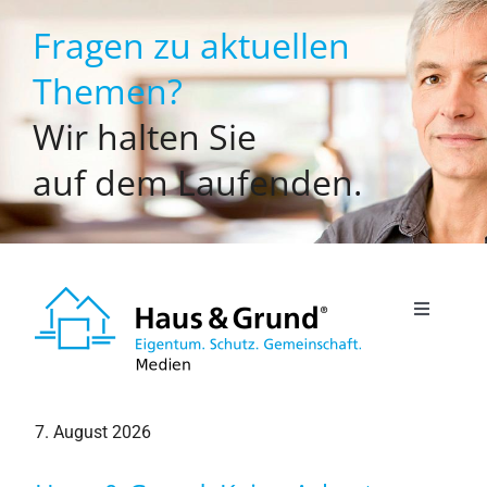
Zum
Fragen zu aktuellen
Inhalt
springen
Themen?
Wir halten Sie
auf dem Laufenden.
Toggle
Navigati
Willkommen
7. August 2026