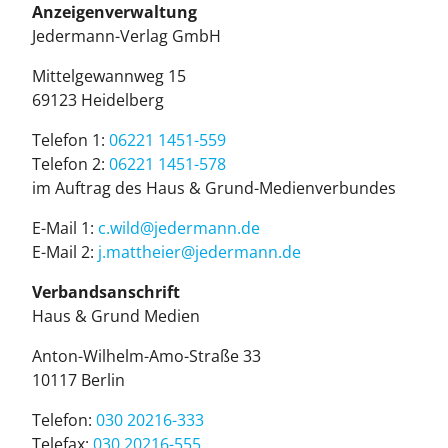
Anzeigenverwaltung
Je­der­mann-Ver­lag GmbH
Mit­tel­ge­wann­weg 15
69123 Hei­del­berg
Telefon 1:
06221 1451-559
Telefon 2:
06221 1451-578
im Auf­trag des Haus & Grund-Me­di­en­ver­bun­des
E-Mail 1:
c.wild@je­der­mann.de
E-Mail 2:
j.mattheier@jedermann.de
Verbandsanschrift
Haus & Grund Medien
Anton-Wilhelm-Amo-Straße 33
10117 Ber­lin
Telefon:
030 20216-333
Telefax:
030 20216-555